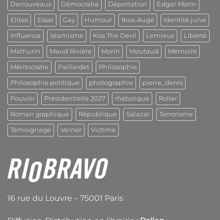
Denouveaux
Démocratie
Déportation
Edgar Morin
Elites
Essai
Gay
Humour
Ibos-Augé
Identité juive
Influence
Islamisme
Kiss The Devil
Lemieux
Liberté
Mathurin
Maud Rivière
Morin
Moutaud
Mémoire
Méritocratie
Paillardet
Philosophie
Philosophie politique
photographie
pierre_denis
Pouvoir
Présidentielle 2027
rhétorique
Roller
Roman graphique
République
Salazar
Terrorisme
Témoignage
Verner
Victime
16 rue du Louvre – 75001 Paris