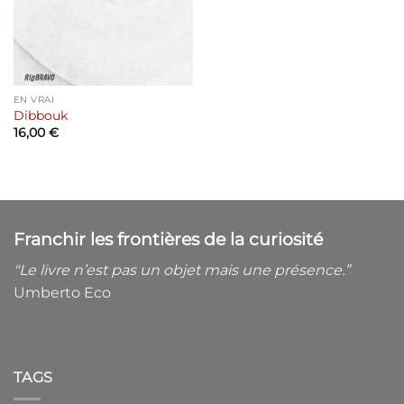
EN VRAI
Dibbouk
16,00
€
Franchir les frontières de la curiosité
"Le livre n’est
pas un objet mais une présence.”
Umberto Eco
TAGS