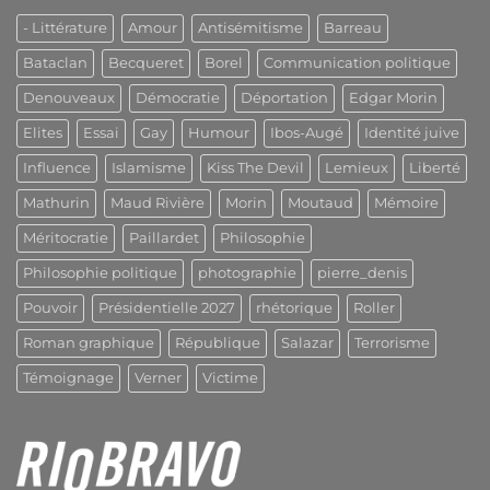
- Littérature
Amour
Antisémitisme
Barreau
Bataclan
Becqueret
Borel
Communication politique
Denouveaux
Démocratie
Déportation
Edgar Morin
Elites
Essai
Gay
Humour
Ibos-Augé
Identité juive
Influence
Islamisme
Kiss The Devil
Lemieux
Liberté
Mathurin
Maud Rivière
Morin
Moutaud
Mémoire
Méritocratie
Paillardet
Philosophie
Philosophie politique
photographie
pierre_denis
Pouvoir
Présidentielle 2027
rhétorique
Roller
Roman graphique
République
Salazar
Terrorisme
Témoignage
Verner
Victime