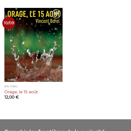
Ajouter
10/09
à la liste
de
souhaits
EN VRAI
Orage, le 15 août
12,00
€