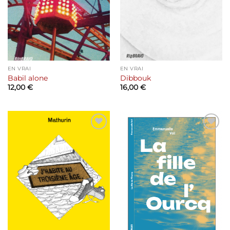
EN VRAI
EN VRAI
Babil alone
Dibbouk
12,00
€
16,00
€
Ajouter
Ajouter
à la liste
à la liste
de
de
souhaits
souhaits