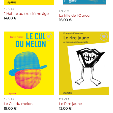
EN VRAI
EN VRAI
J’Habite au troisième âge
La fille de l’Ourcq
14,00
€
16,00
€
Ajouter
Ajouter
à la liste
à la liste
de
de
souhaits
souhaits
EN VRAI
EN VRAI
Le Cul du melon
Le Rire jaune
19,00
€
13,00
€