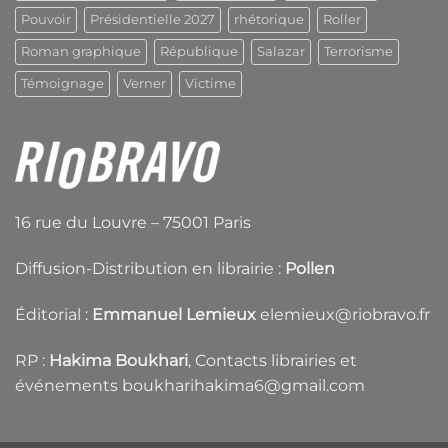
Pouvoir
Présidentielle 2027
rhétorique
Roller
Roman graphique
République
Salazar
Terrorisme
Témoignage
Verner
Victime
16 rue du Louvre – 75001 Paris
Diffusion-Distribution en librairie :
Pollen
Éditorial :
Emmanuel Lemieux
elemieux@riobravo.fr
RP :
Hakima Boukhari
, Contacts librairies et
événements
boukharihakima6@gmail.com