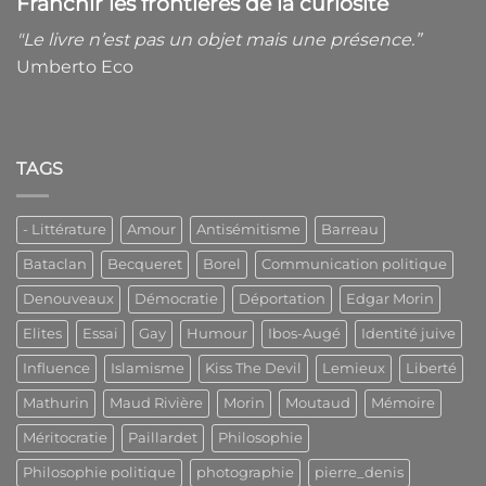
Franchir les frontières de la curiosité
"Le livre n’est
pas un objet mais une présence.”
Umberto Eco
TAGS
- Littérature
Amour
Antisémitisme
Barreau
Bataclan
Becqueret
Borel
Communication politique
Denouveaux
Démocratie
Déportation
Edgar Morin
Elites
Essai
Gay
Humour
Ibos-Augé
Identité juive
Influence
Islamisme
Kiss The Devil
Lemieux
Liberté
Mathurin
Maud Rivière
Morin
Moutaud
Mémoire
Méritocratie
Paillardet
Philosophie
Philosophie politique
photographie
pierre_denis