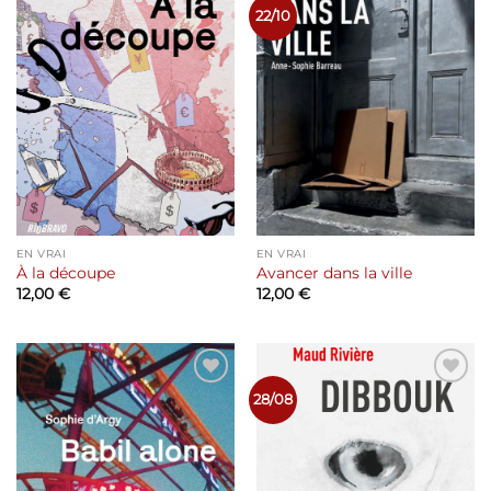
Ajouter
Ajouter
22/10
à la liste
à la liste
de
de
souhaits
souhaits
EN VRAI
EN VRAI
À la découpe
Avancer dans la ville
12,00
€
12,00
€
Ajouter
Ajouter
28/08
à la liste
à la liste
de
de
souhaits
souhaits